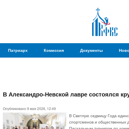
Пер
ос
со
Патриаршая
Патриарх
Комиссия
Документы
Ново
Комиссия
по
вопросам
физической
культуры и
Вы
спорта
В Александро-Невской лавре состоялся кру
здесь
Опубликовано 9 мая 2026, 12:49
В Светлую седмицу Года единс
спортсменов и общественных д
Пасхальным турниром по хокке