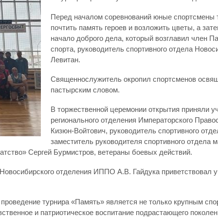
Перед началом соревнований юные спортсмены 
почтить память героев и возложить цветы, а за
начало доброго дела, который возглавил член П
спорта, руководитель спортивного отдела Новос
Левитан.
Священнослужитель окропил спортсменов освящ
пастырским словом.
В торжественной церемонии открытия приняли у
регионального отделения Императорского Право
Кизюн-Войтович, руководитель спортивного отде
заместитель руководителя спортивного отдела 
атство» Сергей Бурмистров, ветераны боевых действий.
Новосибирского отделения ИППО А.В. Гайдука приветствовал 
 проведение турнира «Память» является не только крупным спо
ственное и патриотическое воспитание подрастающего поколени