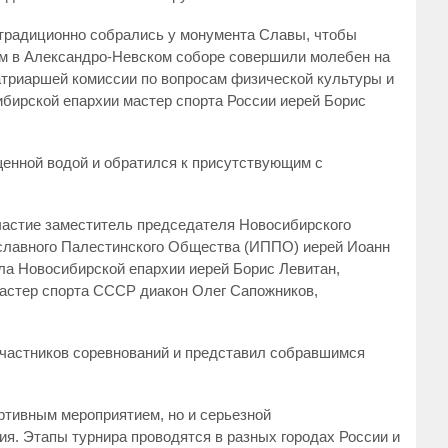
традиционно собрались у монумента Славы, чтобы
тем в Александро-Невском соборе совершили молебен на
атриаршей комиссии по вопросам физической культуры и
ибирской епархии мастер спорта России иерей Борис
енной водой и обратился к присутствующим с
частие заместитель председателя Новосибирского
славного Палестинского Общества (ИППО) иерей Иоанн
ла Новосибирской епархии иерей Борис Левитан,
мастер спорта СССР диакон Олег Сапожников,
участников соревнований и представил собравшимся
ртивным мероприятием, но и серьезной
я. Этапы турнира проводятся в разных городах России и