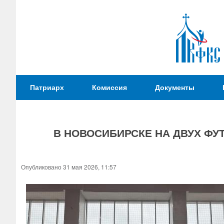
Патриаршая
Патриарх
Комиссия
Документы
Комиссия
по
вопросам
В НОВОСИБИРСКЕ НА ДВУХ ФУ
физической
культуры и
Вы
спорта
здесь
Опубликовано 31 мая 2026, 11:57