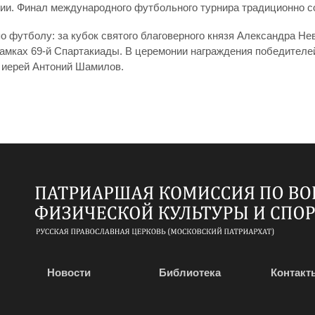
рбии. Финал международного футбольного турнира традиционно с
по футболу: за кубок святого благоверного князя Александра 
амках 69-й Спартакиады. В церемонии награждения победителе
 иерей Антоний Шамилов.
Новости
Библиотека
Контакт