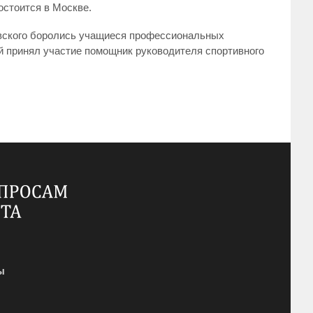
остоится в Москве.
Невского боролись учащиеся профессиональных
й принял участие помощник руководителя спортивного
ы