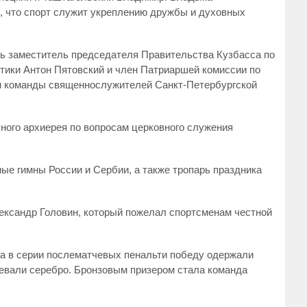
в, что спорт служит укреплению дружбы и духовных
сь заместитель председателя Правительства Кузбасса по
тики Антон Пятовский и член Патриаршей комиссии по
ан команды священнослужителей Санкт-Петербургской
ого архиерея по вопросам церковного служения
ые гимны России и Сербии, а также тропарь праздника
ександр Головин, который пожелал спортсменам честной
 а в серии послематчевых пенальти победу одержали
евали серебро. Бронзовым призером стала команда