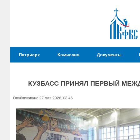
Патриаршая
Патриарх
Комиссия
Документы
Комиссия
по
вопросам
КУЗБАСС ПРИНЯЛ ПЕРВЫЙ МЕЖ
физической
культуры и
Вы
Опубликовано 27 мая 2026, 08:46
спорта
здесь