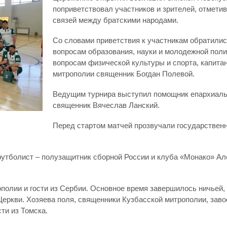
поприветствовал участников и зрителей, отмети
связей между братскими народами.
Со словами приветствия к участникам обратили
вопросам образования, науки и молодежной поли
вопросам физической культуры и спорта, капит
митрополии священник Богдан Полевой.
Ведущим турнира выступил помощник епархиальн
священник Вячеслав Ланский.
Перед стартом матчей прозвучали государственн
утболист – полузащитник сборной России и клуба «Монако» Ал
полии и гости из Сербии. Основное время завершилось ничьей,
еркви. Хозяева поля, священники Кузбасской митрополии, заво
ти из Томска.