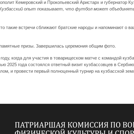
полит Кемеровский и Прокопьевский Аристарх и губернатор Ку
Кузбасский опыт показывает, что футбол может объединять 
то такие встречи сближают братские народы и напоминают о ва
и памятные призы. Завершилась церемония общим фото.
году, когда для участия в товарищеском матче с командой кузб
ю 2025 года состоялся ответный визит кузбассовцев в Сербию, 
ом, и провести первый полноценный турнир на кузбасской зем