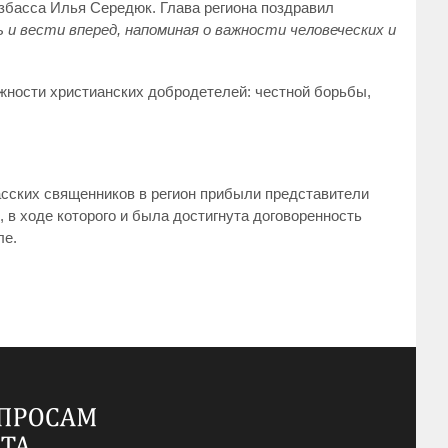
збасса Илья Середюк. Глава региона поздравил
и вести вперед, напоминая о важности человеческих и
жности христианских добродетелей: честной борьбы,
асских священников в регион прибыли представители
в ходе которого и была достигнута договоренность
ле.