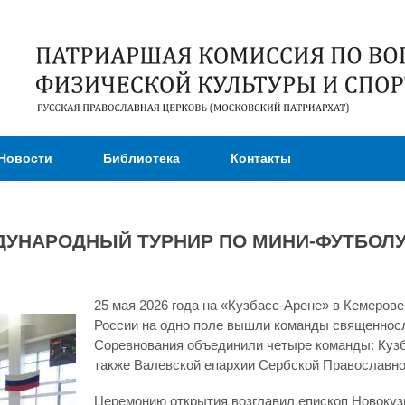
Перейти к
основному
содержанию
Новости
Библиотека
Контакты
ДУНАРОДНЫЙ ТУРНИР ПО МИНИ-ФУТБОЛ
25 мая 2026 года на «Кузбасс-Арене» в Кемеров
России на одно поле вышли команды священнос
Соревнования объединили четыре команды: Кузба
также Валевской епархии Сербской Православно
Церемонию открытия возглавил епископ Новокуз