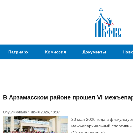
Пер
ос
со
Патриаршая
Патриарх
Комиссия
Документы
Ново
Комиссия
по
вопросам
физической
культуры и
Вы
спорта
В Арзамасском районе прошел VI межъеп
здесь
Опубликовано 1 июня 2026, 13:37
23 мая 2026 года в физкульту
межъепархиальный спортивный
(Страгородского).