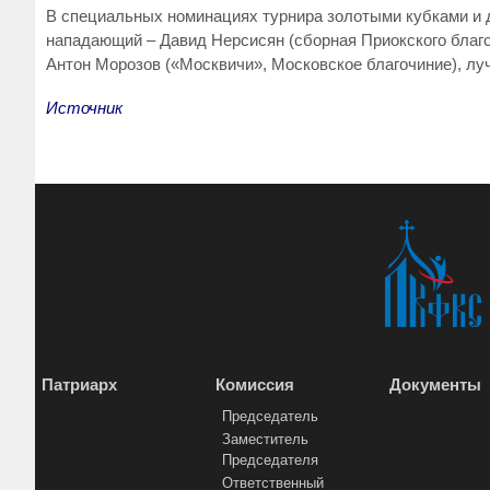
В специальных номинациях турнира золотыми кубками и 
нападающий – Давид Нерсисян (сборная Приокского благо
Антон Морозов («Москвичи», Московское благочиние), лу
Источник
Патриарх
Комиссия
Документы
Председатель
Заместитель
Председателя
Ответственный