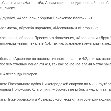
е благочиние «Нагорный», Арзамасское городское и районное б
 «Олимп».
«Дружба», «Арсенал», сборная Приокского благочиния.
Арзамаса», «Дружба народов», «Москвичи» и «Нагорный».
осквичи», сборная Приокского благочиния, «Арсенал» и «Друж
ослематчевым пенальти 5:4, так как основное время матча зак
обошла «Арсенал» по послематчевым пенальти 4:2, так как осно
ослематчевым пенальти 4:3, так как основное время матча зако
и Александр Вихарев.
его Пасхального кубка Нижегородской епархии по мини-футбо
борной Приокского благочиния – бронзовые кубок и медали за тр
а Нижегородского и Арзамасского Георгия, а игроки команд-пр