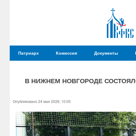
Патриаршая
Патриарх
Комиссия
Документы
Комиссия
по
вопросам
В НИЖНЕМ НОВГОРОДЕ СОСТОЯЛ
физической
культуры и
Вы
спорта
здесь
Опубликовано 24 мая 2026, 10:05