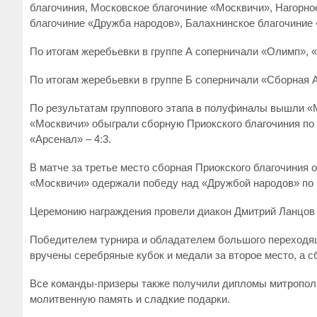
благочиния, Московское благочиние «Москвичи», Нагорно
благочиние «Дружба народов», Балахнинское благочиние
По итогам жеребьевки в группе А соперничали «Олимп», 
По итогам жеребьевки в группе Б соперничали «Сборная 
По результатам группового этапа в полуфиналы вышли «М
«Москвичи» обыграли сборную Приокского благочиния по п
«Арсенал» – 4:3.
В матче за третье место сборная Приокского благочиния 
«Москвичи» одержали победу над «Дружбой народов» по п
Церемонию награждения провели диакон Дмитрий Ланцов 
Победителем турнира и обладателем большого переходящ
вручены серебряные кубок и медали за второе место, а с
Все команды-призеры также получили дипломы митрополит
молитвенную память и сладкие подарки.