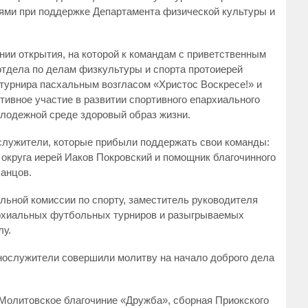
ями при поддержке Департамента физической культуры и
ии открытия, на которой к командам с приветственным
отдела по делам физкультуры и спорта протоиерей
турнира пасхальным возгласом «Христос Воскресе!» и
тивное участие в развитии спортивного епархиального
олодежной среде здоровый образ жизни.
служители, которые прибыли поддержать свои команды:
 округа иерей Иаков Покровский и помощник благочинного
Ланцов.
льной комиссии по спорту, заместитель руководителя
архиальных футбольных турниров и разыгрываемых
лу.
ннослужители совершили молитву на начало доброго дела
 Молитовское благочиние «Дружба», сборная Приокского