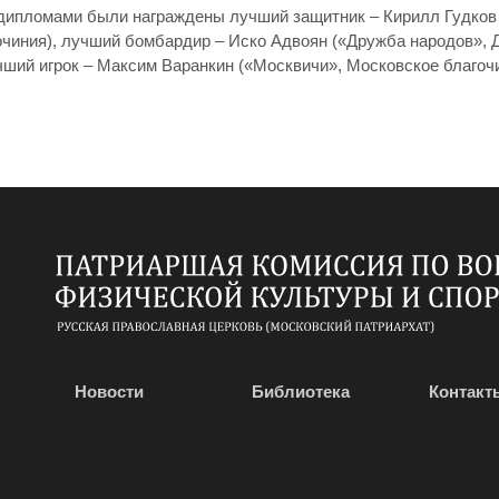
дипломами были награждены лучший защитник – Кирилл Гудков 
чиния), лучший бомбардир – Иско Адвоян («Дружба народов», Д
чший игрок – Максим Варанкин («Москвичи», Московское благочи
Новости
Библиотека
Контакт