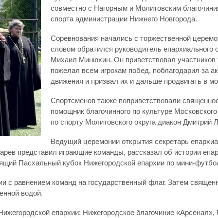
совместно с Нагорным и Молитовским благочини
спорта администрации Нижнего Новгорода.
Соревнования начались с торжественной церемон
словом обратился руководитель епархиального 
Михаил Минюхин. Он приветствовал участников 
пожелал всем игрокам побед, поблагодарил за ак
движения и призвал их и дальше продвигать в м
Спортсменов также поприветствовали священно
помощник благочинного по культуре Московского
по спорту Молитовского округа диакон Дмитрий 
Ведущий церемонии открытия секретарь епархиа
арев представил играющие команды, рассказал об истории еп
дящий Пасхальный кубок Нижегородской епархии по мини-футбо
ии с равнением команд на государственный флаг. Затем свяще
енной водой.
 Нижегородской епархии: Нижегородское благочиние «Арсенал»,