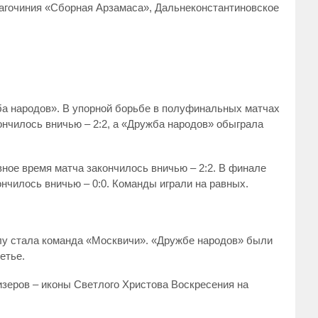
лагочиния «Сборная Арзамаса», Дальнеконстантиновское
ба народов». В упорной борьбе в полуфинальных матчах
ончилось вничью – 2:2, а «Дружба народов» обыграла
вное время матча закончилось вничью – 2:2. В финале
нчилось вничью – 0:0. Команды играли на равных.
лу стала команда «Москвичи». «Дружбе народов» были
етье.
изеров – иконы Светлого Христова Воскресения на