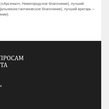
(«Арсенал», Нижегородское благочиние), лучший
альнеконстантиновское благочиние), лучший вратарь –
ние).
ы