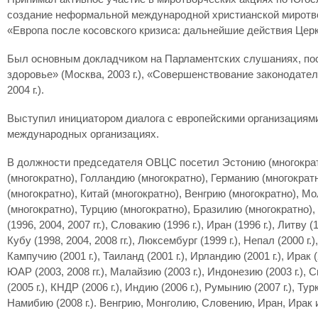
создание неформальной международной христианской миротвор
«Европа после косовского кризиса: дальнейшие действия Церкв
Был основным докладчиком на Парламентских слушаниях, посв
здоровье» (Москва, 2003 г.), «Совершенствование законодате
2004 г.).
Выступил инициатором диалога с европейскими организациями
международных организациях.
В должности председателя ОВЦС посетил Эстонию (многократн
(многократно), Голландию (многократно), Германию (многократн
(многократно), Китай (многократно), Венгрию (многократно), М
(многократно), Турцию (многократно), Бразилию (многократно), Ав
(1996, 2004, 2007 гг.), Словакию (1996 г.), Иран (1996 г.), Литву (1
Кубу (1998, 2004, 2008 гг.), Люксембург (1999 г.), Непал (2000 г.)
Кампучию (2001 г.), Таиланд (2001 г.), Ирландию (2001 г.), Ирак 
ЮАР (2003, 2008 гг.), Малайзию (2003 г.), Индонезию (2003 г.), 
(2005 г.), КНДР (2006 г.), Индию (2006 г.), Румынию (2007 г.), Тур
Намибию (2008 г.). Венгрию, Монголию, Словению, Иран, Ирак