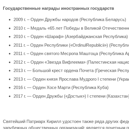
Государственные награды иностранных государств
2009 г. – Орден Дружбы народов (Республика Беларусь)
2010 г. – Медаль «65 лет Победы в Великой Отечественн
2010 г. – Орден «Шараф» (Азербайджанская Республика)
2011 г. – Орден Республики («OrdinulRepublicii») (Респуб
2011 г. – Орден святого Месропа Маштоца (Республика А
2012 г. – Орден «Звезда Вифлеема» (Палестинская наци
2013 г. — Большой крест ордена Почета (Греческая Респ
2013 г. — Орден князя Ярослава Мудрого I степени (Укра
2016 г. — Орден Хосе Марти (Республика Куба)
2017 г. — Орден Дружбы («Достык») I степени (Казахстан
Святейший Патриарх Кирилл удостоен также ряда других феде
зарубежных общественных организаций; является почетным гр