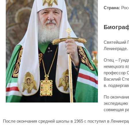
Страна:
Рос
Биограф
Святейший П
Ленинграде.
Отец – Гунд
немецкого я
профессор С
Василий Степ
в. подверга
По окончани
экспедицию С
совмещая ра
После окончания средней школы в 1965 г. поступил в Ленингр