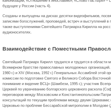
канонизации, «Отношение к инославию»; «Слово Пастыря» – Церк
будущее у России (часть 4).
Созданы и выпущены на дисках десятки видеофильмов, посвя
записями богослужений, проповедей, встреч и выступлений в 
также выступлениями Святейшего Патриарха Кирилла на росс
аудионосителях.
Взаимодействие с Поместными Правос
Святейший Патриарх Кирилл трудился и трудится в области 
Всемирном братстве православных молодежных организаций. С 19
1980 г.) и XIV (Москва, 1992 г.) Генеральных Ассамблей этой
комиссии по подготовке Святого и Великого Собора Восточной
понимание и видение ВСЦ» (Шамбези, 1995 г.); участник Всеп
Церквей по уврачеванию болгарского церковного раскола (Софи
переговоров между Московским и Константинопольским Патриарха
консультаций по текущим проблемам между двумя Церквами; 
Церковью по проблеме Бессарабской митрополии в Молдове (два