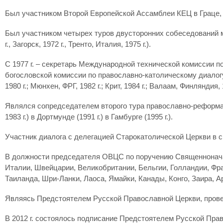
Был участником Второй Европейской Ассамблеи КЕЦ в Граце, Авс
Был участником четырех туров двусторонних собеседований м
г., Загорск, 1972 г., Тренто, Италия, 1975 г.).
С 1977 г. – секретарь Международной технической комиссии п
богословской комиссии по православно-католическому диалогу
1980 г.; Мюнхен, ФРГ, 1982 г.; Крит, 1984 г.; Валаам, Финляндия
Являлся сопредседателем второго тура православно-реформатск
1983 г.) в Дортмунде (1991 г.) в Гамбурге (1995 г.).
Участник диалога с делегацией Старокатолической Церкви в с
В должности председателя ОВЦС по поручению Священноначал
Италии, Швейцарии, Великобритании, Бельгии, Голландии, Фр
Таиланда, Шри-Ланки, Лаоса, Ямайки, Канады, Конго, Заира, Ар
Являясь Предстоятелем Русской Православной Церкви, провел
В 2012 г. состоялось подписание Предстоятелем Русской Пр