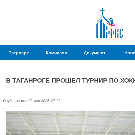
Пер
ос
со
Патриаршая
Патриарх
Комиссия
Документы
Ново
Комиссия
по
вопросам
В ТАГАНРОГЕ ПРОШЕЛ ТУРНИР ПО Х
физической
культуры и
Вы
спорта
здесь
Опубликовано 23 мая 2026, 07:20