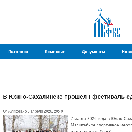
Пер
ос
со
Патриаршая
Патриарх
Комиссия
Документы
Ново
Комиссия
по
вопросам
физической
культуры и
Вы
спорта
В Южно-Сахалинске прошел I фестиваль ед
здесь
Опубликовано 5 апреля 2026, 20:49
7 марта 2026 года в Южно-Сах
Масштабное спортивное меропр
греко-римская борьба.