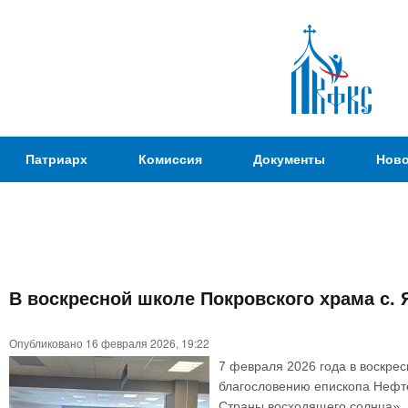
Пер
ос
со
Патриаршая
Патриарх
Комиссия
Документы
Ново
Комиссия
по
вопросам
физической
культуры и
Вы
спорта
В воскресной школе Покровского храма с
здесь
Опубликовано 16 февраля 2026, 19:22
7 февраля 2026 года в воскре
благословению епископа Нефте
Страны восходящего солнца».