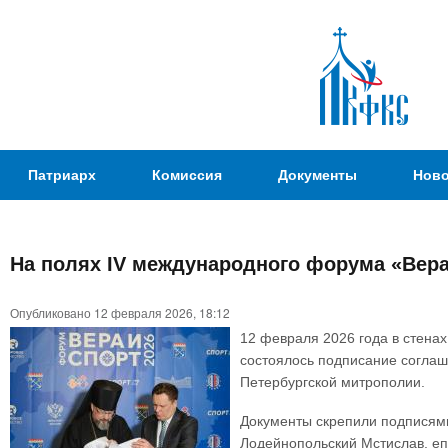
Пер
ос
со
Патриаршая
Патриарх
Комиссия
Документы
Ново
Комиссия
по
вопросам
На полях IV международного форума «Вера
физической
Вы
культуры и
Опубликовано 12 февраля 2026, 18:12
здесь
спорта
12 февраля 2026 года в стена
состоялось подписание соглаш
Петербургской митрополии.
Документы скрепили подписями
Лодейнопольский Мстислав, е