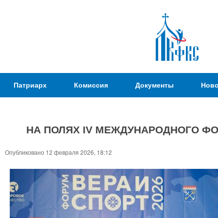
Пер
ос
со
Патриаршая
Патриарх
Комиссия
Документы
Ново
Комиссия
по
вопросам
НА ПОЛЯХ IV МЕЖДУНАРОДНОГО Ф
физической
культуры и
Вы
Опубликовано 12 февраля 2026, 18:12
спорта
здесь