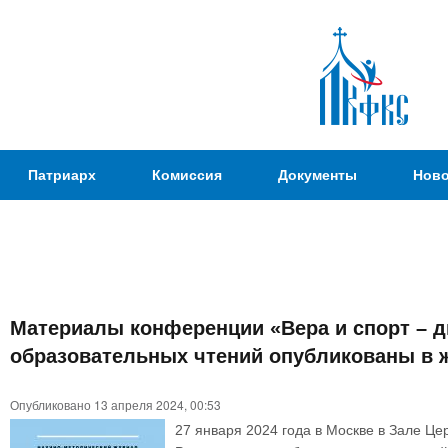
Пер
ос
со
Патриаршая
Патриарх
Комиссия
Документы
Ново
Комиссия
по
вопросам
физической
культуры и
Вы
спорта
Материалы конференции «Вера и спорт – д
здесь
образовательных чтений опубликованы в ж
Опубликовано 13 апреля 2024, 00:53
27 января 2024 года в Москве в Зале Ц