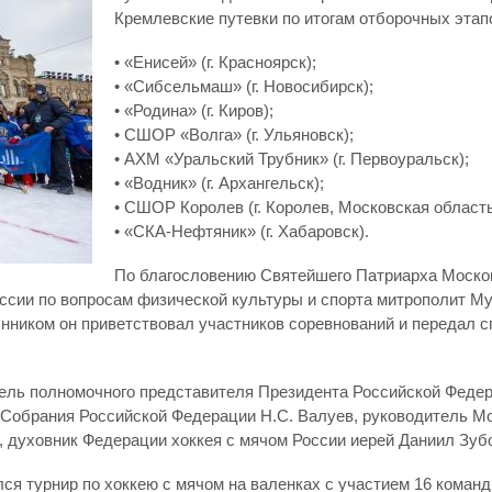
Кремлевские путевки по итогам отборочных этап
• «Енисей» (г. Красноярск);
• «Сибсельмаш» (г. Новосибирск);
• «Родина» (г. Киров);
• СШОР «Волга» (г. Ульяновск);
• АХМ «Уральский Трубник» (г. Первоуральск);
• «Водник» (г. Архангельск);
• СШОР Королев (г. Королев, Московская область
• «СКА-Нефтяник» (г. Хабаровск).
По благословению Святейшего Патриарха Москов
ссии по вопросам физической культуры и спорта митрополит М
ынником он приветствовал участников соревнований и передал 
тель полномочного представителя Президента Российской Феде
Собрания Российской Федерации Н.С. Валуев, руководитель Мо
 духовник Федерации хоккея с мячом России иерей Даниил Зуб
я турнир по хоккею с мячом на валенках с участием 16 команд. 