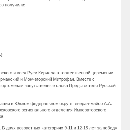
ов получили:
);
ского и всея Руси Кирилла в торжественной церемонии
урманский и Мончегорский Митрофан. Вместе с
спортсменам напутственные слова Предстоятеля Русской
рации в Южном федеральном округе генерал-майор А.А.
сковского регионального отделения Императорского
ов.
В двух возрастных категориях 9-11 и 12-15 лет за победу