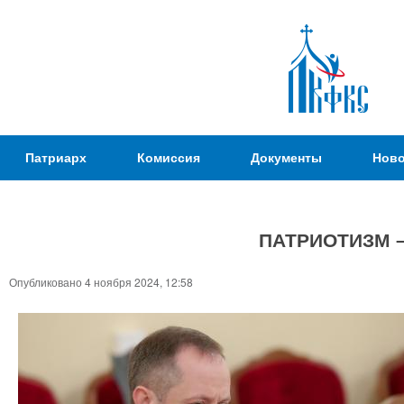
Пер
ос
со
Патриаршая
Патриарх
Комиссия
Документы
Ново
Комиссия
по
вопросам
ПАТРИОТИЗМ –
физической
культуры и
Вы
Опубликовано 4 ноября 2024, 12:58
спорта
здесь