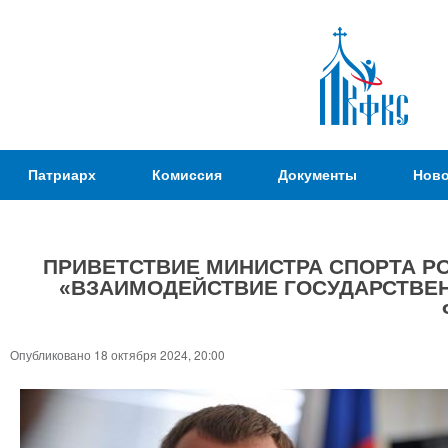
Пер
ос
со
Патриаршая
Патриарх
Комиссия
Документы
Ново
Комиссия
по
вопросам
ПРИВЕТСТВИЕ МИНИСТРА СПОРТА РО
физической
«ВЗАИМОДЕЙСТВИЕ ГОСУДАРСТВЕ
культуры и
Вы
спорта
здесь
Опубликовано 18 октября 2024, 20:00