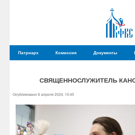
Патриаршая
Патриарх
Комиссия
Документы
Комиссия
по
вопросам
СВЯЩЕННОСЛУЖИТЕЛЬ КАНС
физической
культуры и
Вы
Опубликовано 6 апреля 2024, 10:45
спорта
здесь