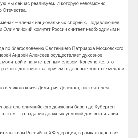
орую мы сейчас реализуем. И которую невозможно
о Отечества.
тсменах – членах национальных сборных. Подавляющее
и Олимпийский комитет России считает необходимым и
ода по благословению Святейшего Патриарха Московского
оиерей Андрей Алексеев осуществляет духовное
 молитвой и напутственным словом. Конечно же, это
 разного достоинства, причем отдельные золотые медали
го великого князя Димитрия Донского, настоятелем
снователь олимпийского движения барон де Кубертен
 в этом – в создании должных условий для воспитания
вительством Российской Федерации, в рамках одного из