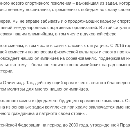
ного нового спортивного поколения – важнейшая из задач, кот
авственному воспитанию, стремлению к победам во славу своег
ерва, мы не вправе забывать и о продолжающих карьеру спор
шений международных спортивных организаций. В этой ситуаци
ржку нашим олимпийцам, в том числе в духовной сфере.
ортсменам, в том числе в самых сложных ситуациях. С 2016 г
шей комиссии по вопросам физической культуры и спорта прот
овождает наших олимпийцев на соревнованиях, поддерживая их
ельство тому – большое количество олимпийских наград самого
стории.
и Олимпиад. Так, действующий храм в честь святого благоверно
стом молитвы для многих наших олимпийцев.
кладного камня в фундамент будущего храмового комплекса. О
дна из основных задач комплекса при храме заключается именно
нного гражданина и патриота своей страны.
ссийской Федерации на период до 2030 года, утвержденной Пра