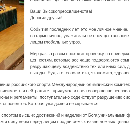
Ваши Высокопреосвященства!
Дорогие друзья!
События последних лет, это мое личное мнение,
на гармоничное, уважительное сосуществование 
лицом глобальных угроз.
Мир раз за разом проходит проверку на привер
ценностям, которые все чаще подвергаются сомн
разрушающему воздействию тех или иных сил, д
выгоды. Будь то геополитика, экономика, здравоо
ошении российского спорта Международный олимпийский комитет
ависимость и нейтралитет, придумал и ввел совершенно неправ
коны и регламенты, поступательно содействует разрушению сис
х оппонентов. Которая уже даже и не скрывается.
со спортом высших достижений и наделен от Бога уникальными ф
изм и силу веры перед лицом продвигаемых извне ложных ценнос