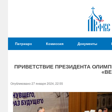
Патриаршая
Патриарх
Комиссия
Документы
Комиссия
по
вопросам
ПРИВЕТСТВИЕ ПРЕЗИДЕНТА ОЛИМП
физической
«ВЕ
культуры и
Вы
спорта
здесь
Опубликовано 27 января 2024, 22:55