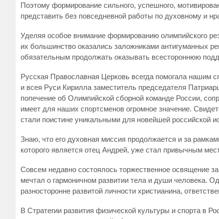
Поэтому формирование сильного, успешного, мотивирован
представить без повседневной работы по духовному и нр
Уделяя особое внимание формированию олимпийского рез
их большинство оказались заложниками антигуманных ре
обязательным продолжать оказывать всестороннюю подде
Русская Православная Церковь всегда помогала нашим сп
и всея Руси Кирилла заместитель председателя Патриар
попечение об Олимпийской сборной команде России, сопр
имеет для наших спортсменов огромное значение. Свидет
стали поистине уникальными для новейшей российской и
Знаю, что его духовная миссия продолжается и за рамкам
которого является отец Андрей, уже стал привычным ме
Совсем недавно состоялось торжественное освящение за
мечтал о гармоничном развитии тела и души человека. О
разносторонне развитой личности христианина, ответстве
В Стратегии развития физической культуры и спорта в Ро