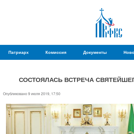
Пер
ос
со
Патриаршая
Патриарх
Комиссия
Документы
Ново
Комиссия
по
вопросам
СОСТОЯЛАСЬ ВСТРЕЧА СВЯТЕЙШЕГ
физической
культуры и
Вы
Опубликовано 9 июля 2019, 17:50
спорта
здесь