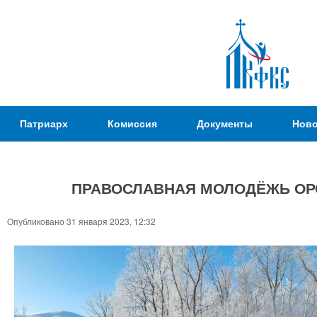
Пер
ос
со
Патриаршая
Патриарх
Комиссия
Документы
Ново
Комиссия
по
вопросам
ПРАВОСЛАВНАЯ МОЛОДЁЖЬ ОРС
физической
культуры и
Вы
Опубликовано 31 января 2023, 12:32
спорта
здесь