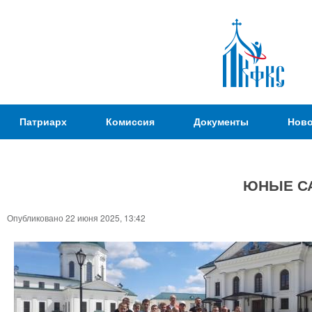
Пер
ос
со
Патриаршая
Патриарх
Комиссия
Документы
Ново
Комиссия
по
вопросам
ЮНЫЕ С
физической
культуры и
Вы
Опубликовано 22 июня 2025, 13:42
спорта
здесь