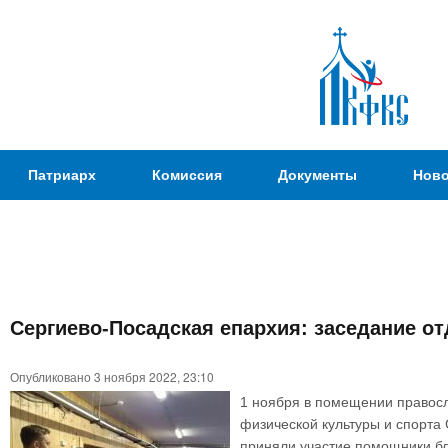
Пер
ос
со
Патриаршая
Патриарх
Комиссия
Документы
Ново
Комиссия
по
вопросам
физической
культуры и
Вы
спорта
Сергиево-Посадская епархия: заседание о
здесь
Опубликовано 3 ноября 2022, 23:10
1 ноября в помещении правосл
физической культуры и спорта
приняли участие помощники б