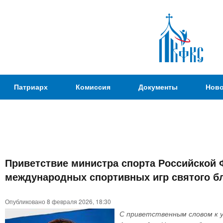
Пер
ос
со
Патриаршая
Патриарх
Комиссия
Документы
Ново
Комиссия
по
вопросам
физической
культуры и
Вы
спорта
Приветствие министра спорта Российской Ф
здесь
международных спортивных игр святого бл
Опубликовано 8 февраля 2026, 18:30
С приветственным словом к у