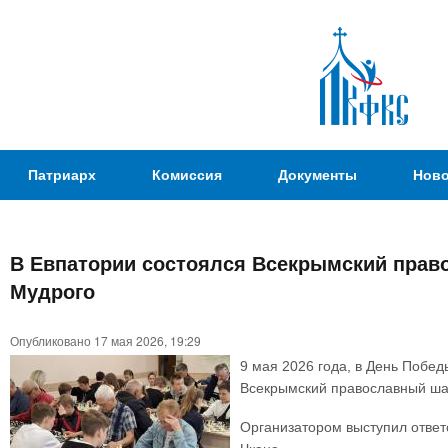
Пер
ос
со
Патриаршая
Патриарх
Комиссия
Документы
Ново
Комиссия
по
вопросам
В Евпатории состоялся Всекрымский прав
физической
Вы
Мудрого
культуры и
здесь
спорта
Опубликовано 17 мая 2026, 19:29
9 мая 2026 года, в День Побед
Всекрымский православный шах
Организатором выступил ответ