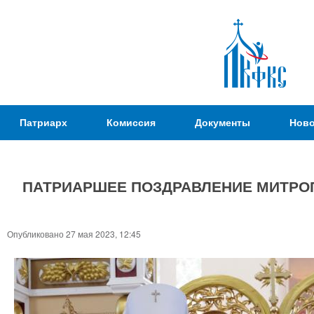
Пер
ос
со
Патриаршая
Патриарх
Комиссия
Документы
Ново
Комиссия
по
вопросам
ПАТРИАРШЕЕ ПОЗДРАВЛЕНИЕ МИТРОП
физической
культуры и
Вы
спорта
здесь
Опубликовано 27 мая 2023, 12:45