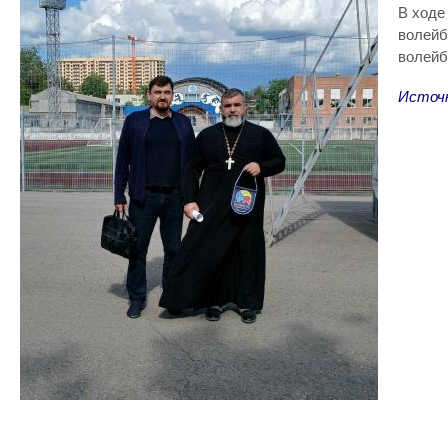
В ходе
волейб
волейб
Источ