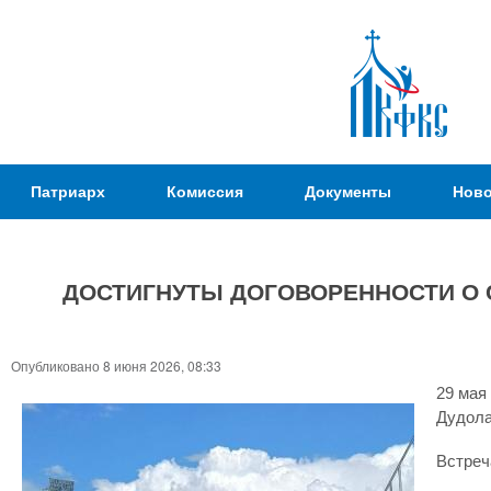
Пер
ос
со
Патриаршая
Патриарх
Комиссия
Документы
Ново
Комиссия
по
вопросам
ДОСТИГНУТЫ ДОГОВОРЕННОСТИ О 
физической
культуры и
Вы
спорта
здесь
Опубликовано 8 июня 2026, 08:33
29 мая
Дудола
Встреч