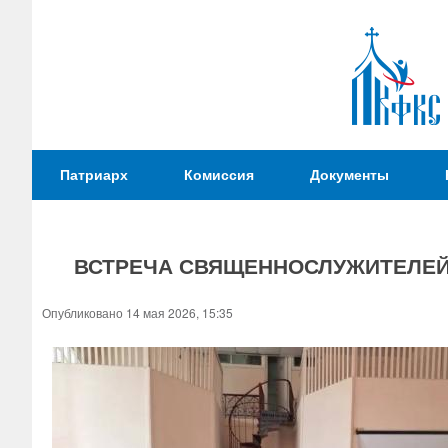
Патриаршая
Патриарх
Комиссия
Документы
Комиссия
по
вопросам
ВСТРЕЧА СВЯЩЕННОСЛУЖИТЕЛЕЙ С
физической
культуры и
Вы
Опубликовано 14 мая 2026, 15:35
спорта
здесь