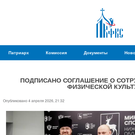
Пер
ос
со
Патриаршая
Патриарх
Комиссия
Документы
Ново
Комиссия
по
вопросам
ПОДПИСАНО СОГЛАШЕНИЕ О СОТР
физической
ФИЗИЧЕСКОЙ КУЛЬТ
культуры и
Вы
спорта
здесь
Опубликовано 4 апреля 2026, 21:32