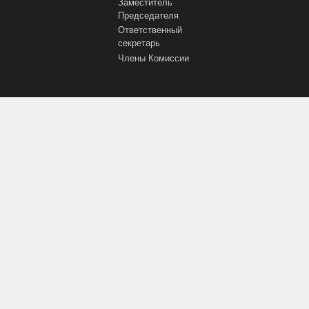
Заместитель
Председателя
Ответственный
секретарь
Члены Комиссии