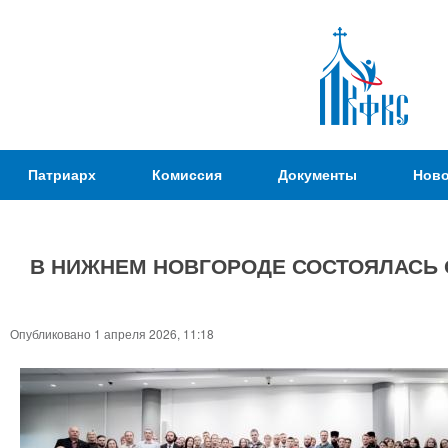
Пер
ос
со
Патриаршая
Патриарх
Комиссия
Документы
Ново
Комиссия
по
вопросам
В НИЖНЕМ НОВГОРОДЕ СОСТОЯЛАСЬ 
физической
культуры и
Вы
спорта
здесь
Опубликовано 1 апреля 2026, 11:18