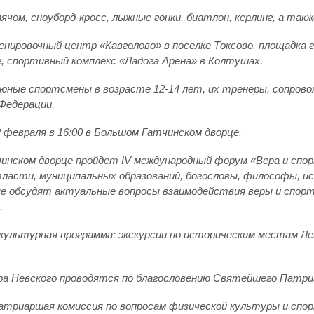
мячом, сноуборд-кросс, лыжные гонки, биатлон, керлинг, а та
ировочный центр «Кавголово» в поселке Токсово, площадка г
е, спортивный комплекс «Ладога Арена» в Колтушах.
 юные спортсмены в возрасте 12-14 лет, их тренеры, сопров
Федерации.
 февраля в 16:00 в Большом Гатчинском дворце.
атчинском дворце пройдет IV международный форум «Вера и сп
власти, муниципальных образований, богословы, философы, и
 обсудят актуальные вопросы взаимодействия веры и спорта
.
культурная программа: экскурсии по историческим местам Ле
а Невского проводятся по благословению Святейшего Патриар
атриаршая комиссия по вопросам физической культуры и спо