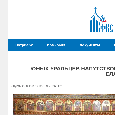
Патриаршая
Патриарх
Комиссия
Документы
Комиссия
по
вопросам
ЮНЫХ УРАЛЬЦЕВ НАПУТСТВОВ
физической
БЛ
культуры и
Вы
спорта
здесь
Опубликовано 5 февраля 2026, 12:19