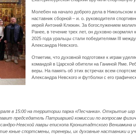
Молебен на начало доброго дела в Никольском 
наставник сборной – и. о. руководителя спортив
иерей Антоний Клюкин. За богослужением молил
Ранее, в течение трех лет, он духовно окормлял 
2025 года уральцы стали победителями III между
Александра Невского.
Отметим, что духовной подготовке к играм удел
командой в Царской обители на Ганиной Яме. Ре
веры. На память об этих встречах всем спортсм
Александра Невского и футболки с его графичес
аля в 15:00 на территории парка «Песчанка». Открытие игр
зглавит председатель Патриаршей комиссии по вопросам физи
сандро-Невской лавры епископа Кронштадтского Вениамина 
стие юные спортсмены, тренеры, их духовные наставники и у