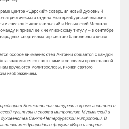
храме центра «Царский» совершил новый духовный
но-патриотического отдела Екатеринбургской епархии
ся и епископ Нижнетагильский и Невьянский Мелитон.
команду и привел ее к чемпионскому титулу – в сентябре
народных спортивных игр святого благоверного князя
яется особое внимание: отец Антоний общается с каждой
бята знакомятся со святынями и основами православной
енам вручаются молитвословы, иконки святого
ким изображением.
 предварит Божественная литургия в храме апостола и
ческой культуры и спорта митрополит Мурманский и
и духовенства Санкт-Петербургской митрополии. В
частники международного форума «Вера и спорт».