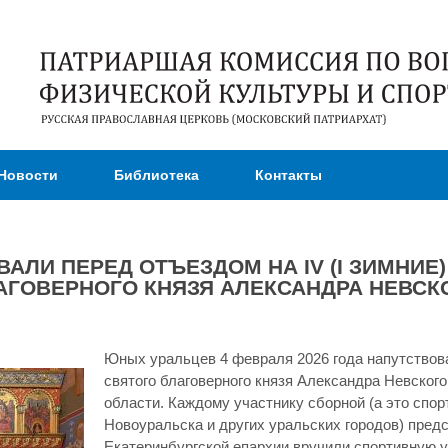
Перейти к
основному
содержанию
Новости
Библиотека
Контакты
АЛИ ПЕРЕД ОТЪЕЗДОМ НА IV (I ЗИМНИЕ
АГОВЕРНОГО КНЯЗЯ АЛЕКСАНДРА НЕВСК
Юных уральцев 4 февраля 2026 года напутствова
святого благоверного князя Александра Невского
области. Каждому участнику сборной (а это спор
Новоуральска и других уральских городов) пред
Екатеринбургской епархии вручили спортивную 