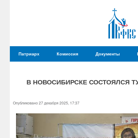
Патриаршая
Патриарх
Комиссия
Документы
Комиссия
по
вопросам
В НОВОСИБИРСКЕ СОСТОЯЛСЯ Т
физической
культуры и
Вы
спорта
здесь
Опубликовано 27 декабря 2025, 17:37