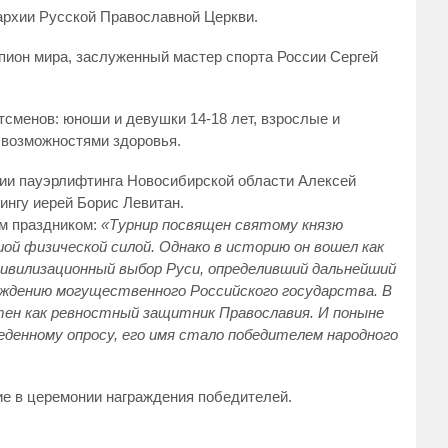
архии Русской Православной Церкви.
пион мира, заслуженный мастер спорта России Сергей
тсменов: юноши и девушки 14-18 лет, взрослые и
 возможностями здоровья.
ии пауэрлифтинга Новосибирской области Алексей
ингу иерей Борис Левитан.
м праздником:
«Турнир посвящен святому князю
ой физической силой. Однако в историю он вошел как
цивилизационный выбор Руси, определивший дальнейший
 рождению могущественного Российского государства. В
стен как ревностный защитник Православия. И поныне
веденному опросу, его имя стало победителем народного
ие в церемонии награждения победителей.