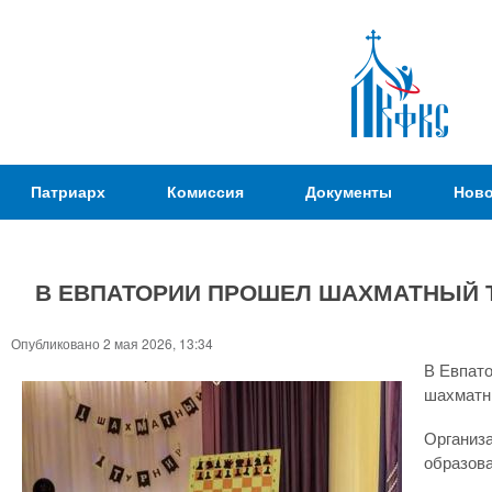
Пер
ос
со
Патриаршая
Патриарх
Комиссия
Документы
Ново
Комиссия
по
вопросам
В ЕВПАТОРИИ ПРОШЕЛ ШАХМАТНЫЙ 
физической
культуры и
Вы
Опубликовано 2 мая 2026, 13:34
спорта
здесь
В Евпато
шахматн
Организа
образова